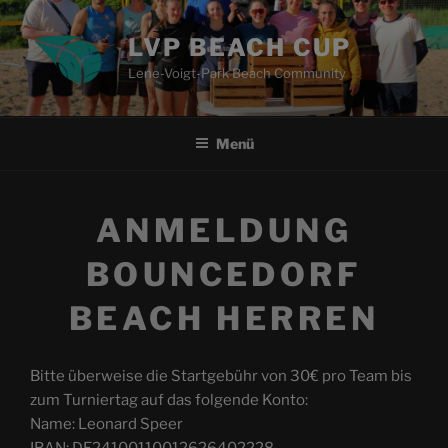
Zum
Inhalt
LVP BEACH CUP
springen
Lene-Voigt-Park Beach Community
Menü
ANMELDUNG
BOUNCEDORF
BEACH HERREN
Bitte überweise die Startgebühr von 30€ pro Team bis
zum Turniertag auf das folgende Konto:
Name: Leonard Speer
IBAN: DE24100110012626402228