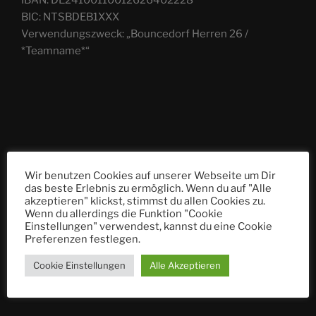
BIC: NTSBDEB1XXX
Verwendungszweck: „Bouncedorf Herren 26 /
*Teamname*“
Wir benutzen Cookies auf unserer Webseite um Dir
das beste Erlebnis zu ermöglich. Wenn du auf "Alle
akzeptieren" klickst, stimmst du allen Cookies zu.
Wenn du allerdings die Funktion "Cookie
Einstellungen" verwendest, kannst du eine Cookie
Preferenzen festlegen.
Cookie Einstellungen
Alle Akzeptieren